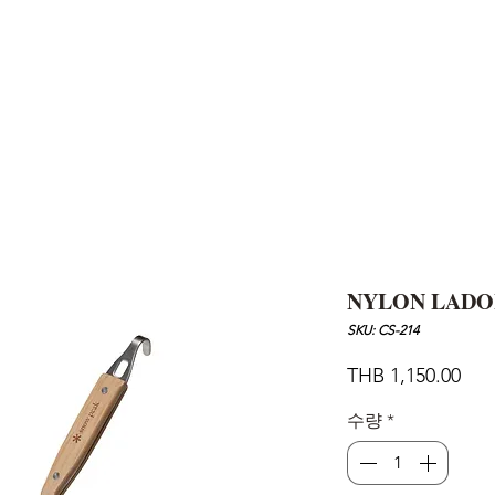
AND
SNOW PEAK
DoD
BAREBONES
CAMP Blog
HOTEL
ค้นหาสิน
NYLON LADO
SKU: CS-214
가
THB 1,150.00
격
수량
*