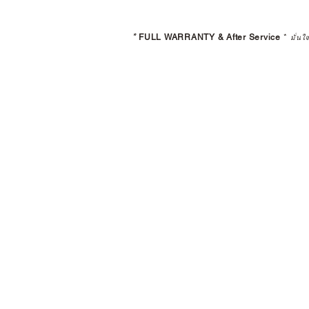
*
FULL WARRANTY & After Service
*
มั่นใ