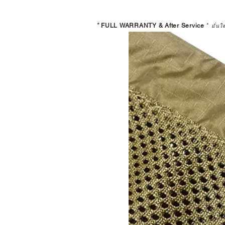
*
FULL WARRANTY & After Service
*
มั่นใ