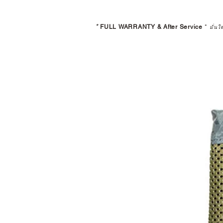
*
FULL WARRANTY & After Service
*
มั่นใ