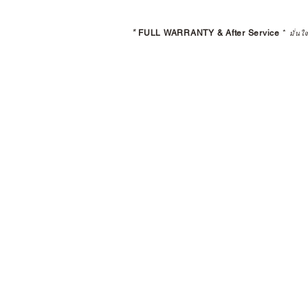
*
FULL WARRANTY & After Service
*
มั่นใ