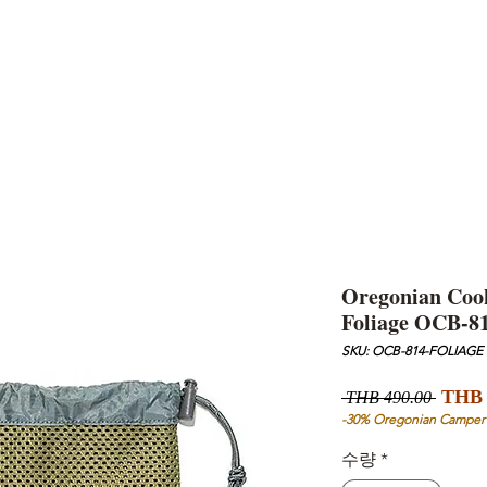
AND
SNOW PEAK
DoD
BAREBONES
CAMP Blog
HOTEL
ค้นหาสิน
Oregonian Coo
Foliage OCB-
SKU: OCB-814-FOLIAGE
일
THB 
 THB 490.00 
반
-30% Oregonian Camper
가
수량
*