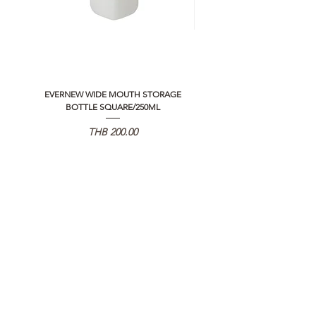
EVERNEW WIDE MOUTH STORAGE
5050 WORKSHOP SILICON C
BOTTLE SQUARE/250ML
REMOTE CONTROLLER 2.0
가격
THB 200.00