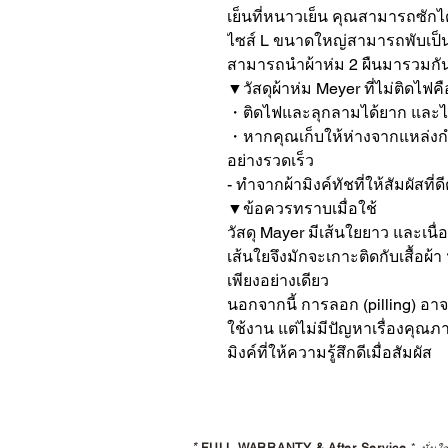
เย็นที่หนาวเย็น คุณสามารถซักไ
ไซส์ L ขนาดใหญ่สามารถพับเป็น
สามารถนำผ้าห่ม 2 ผืนมารวมกัน
▼วัสดุผ้าห่ม Meyer ที่ไม่ติดไฟค
・ติดไฟและลุกลามได้ยาก และไม่ม
・หากคุณเก็บให้ห่างจากแหล่ง
อย่างรวดเร็ว

- ทำจากผ้ามิงค์ทัชที่ให้สัมผัสที่ดีต
▼ข้อควรทราบเมื่อใช้

วัสดุ Mayer มีเส้นใยยาว และเนื่
เส้นใยจึงมักจะเกาะติดกับเสื้อผ้า
เพียงอย่างเดียว

นอกจากนี้ การลอก (pilling) อาจ
ใช้งาน แต่ไม่มีปัญหาเรื่องคุณภ
มิงค์ที่ให้ความรู้สึกดีเมื่อสัมผัส
*