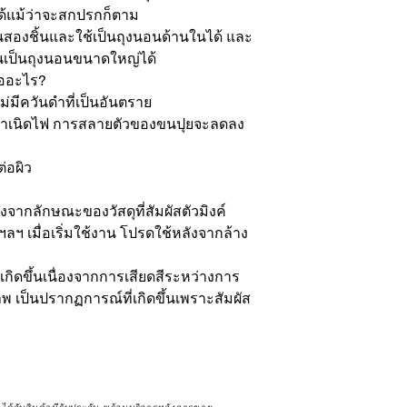
ด้แม้ว่าจะสกปรกก็ตาม

สองชิ้นและใช้เป็นถุงนอนด้านในได้ และ
เป็นถุงนอนขนาดใหญ่ได้

ืออะไร?

ีควันดำที่เป็นอันตราย

กำเนิดไฟ การสลายตัวของขนปุยจะลดลง
่อผิว

องจากลักษณะของวัสดุที่สัมผัสตัวมิงค์ 
 ฯลฯ เมื่อเริ่มใช้งาน โปรดใช้หลังจากล้าง
เกิดขึ้นเนื่องจากการเสียดสีระหว่างการ
าพ เป็นปรากฏการณ์ที่เกิดขึ้นเพราะสัมผัส