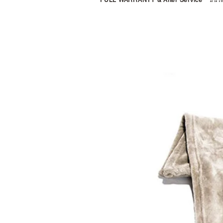
FULL WARRANTY & After Service
*
มั่นใ