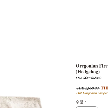
AND
SNOW PEAK
DoD
BAREBONES
CAMP Blog
HOTEL
ค้นหาสิน
Oregonian Fire
(Hedgehog)
SKU: OCFP-012LHG
일
THB
 THB 2,650.00 
반
-30% Oregonian Camper
가
수량
*