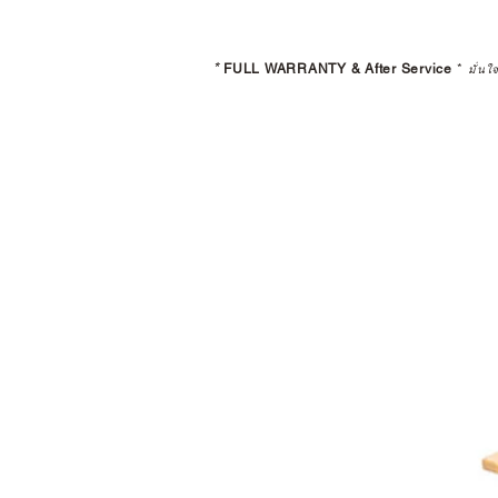
*
FULL WARRANTY & After Service
*
มั่นใ