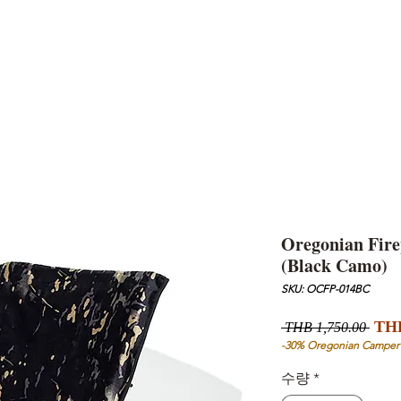
AND
SNOW PEAK
DoD
BAREBONES
CAMP Blog
HOTEL
ค้นหาสิน
Oregonian Fire
(Black Camo)
SKU: OCFP-014BC
일
THB
 THB 1,750.00 
반
-30% Oregonian Camper
가
수량
*