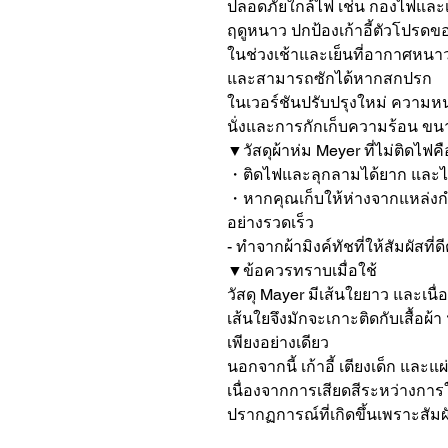
ปลอดภัยใกล้ไฟ เช่น กองไฟและเ
ฤดูหนาว ปกป้องเก้าอี้ตัวโปร
ในช่วงเช้าและเย็นที่อากาศหนาวเย็
และสามารถซักได้หากสกปรก

ในเวอร์ชันปรับปรุงใหม่ ความหน
นั่งและการกักเก็บความร้อน ขนาด
▼วัสดุผ้าห่ม Meyer ที่ไม่ติดไฟค
・ติดไฟและลุกลามได้ยาก และไม่ม
・หากคุณเก็บให้ห่างจากแหล่ง
อย่างรวดเร็ว

- ทำจากผ้ามิงค์ทัชที่ให้สัมผัสที่ดีต
▼ข้อควรทราบเมื่อใช้

วัสดุ Mayer มีเส้นใยยาว และเนื่
เส้นใยจึงมักจะเกาะติดกับเสื้อผ้า
เพียงอย่างเดียว

นอกจากนี้ เก้าอี้ เตียงเด็ก และแ
เนื่องจากการเสียดสีระหว่างการใ
ปรากฏการณ์ที่เกิดขึ้นเพราะสัมผัสม