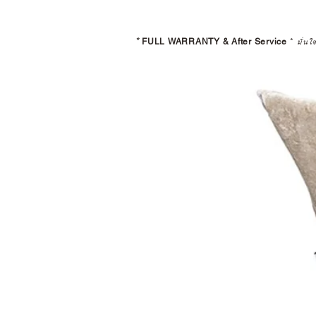
*
FULL WARRANTY & After Service
*
มั่นใ