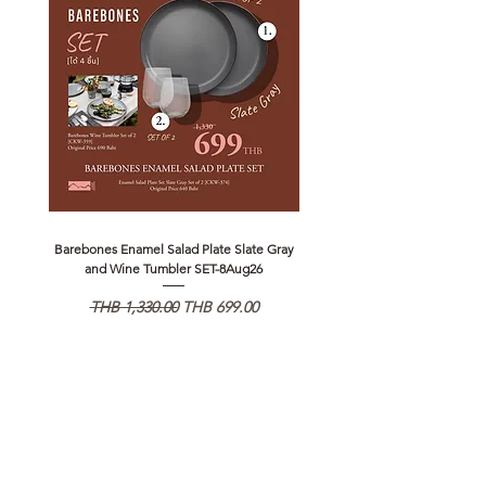
Barebones Enamel Salad Plate Slate Gray
NANGA Canyon Rope Long 
and Wine Tumbler SET-8Aug26
일반가
할인가
일반가
THB 1,330.00
THB 699.00
THB 1,890.00