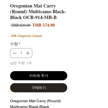
Oregonian Mat Carry
(Round) Multicamo Black-
Black OCB-914-MB-B
할
일
THB 574.00
 THB 820.00 
인
반
가
가
-30% Oregonian Camper
수량
*
남은 수량: 2개
카트에 추가
구매하기
Oregonian Mat Carry (Round)
Multicamo Black-Black