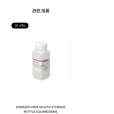
관련 제품
30 กรัม
EVERNEW WIDE MOUTH STORAGE
5050 WORKSHOP SILICON C
BOTTLE SQUARE/250ML
REMOTE CONTROLLER 2.0