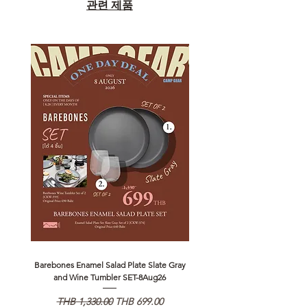
관련 제품
Barebones Enamel Salad Plate Slate Gray
NANGA Canyon Rope Long 
and Wine Tumbler SET-8Aug26
일반가
할인가
일반가
THB 1,330.00
THB 699.00
THB 1,890.00