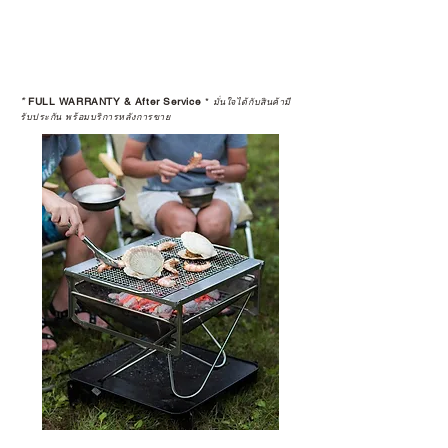
ดูแลอย่างต่อเนื่อง
เพราะสุดท้ายแล้ว “ความสบายใจ
หลังการซื้อ” คือสิ่งที่ทำให้การลงทุน
*
FULL WARRANTY & After Service
*
ในอุปกรณ์ที่คุณรัก มีคุณค่าอย่าง
มั่นใจได้กับสินค้ามี
รับประกัน พร้อมบริการหลังการขาย
แท้จริง
เลือกซื้อกับ CAMP STUDIO หรือร้าน
ตัวแทนจำหน่ายที่ได้รับการแต่งตั้ง
เพื่อให้คุณได้รับทั้งสินค้า และ
ประสบการณ์ที่สมบูรณ์แบบในระยะ
ยาว
อ่านต่อเรื่องการรับประกันสินค้าได้
ตรงนี้
>>
https://www.campstudio.co.th/
warranty