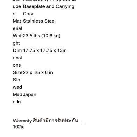
ude
Baseplate and Carrying
s
Case
Mat
Stainless Steel
erial
Wei
23.5 lbs (10.6 kg)
ght
Dim
17.75 x 17.75 x 13in
ensi
ons
Size
22 x 25 x 6 in
Sto
wed
Mad
Japan
e In
Warranty สินค้ามีการรับประกัน
100%