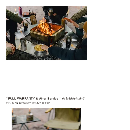
*
FULL WARRANTY & After Service
*
มั่นใจได้กับสินค้ามี
รับประกัน พร้อมบริการหลังการขาย