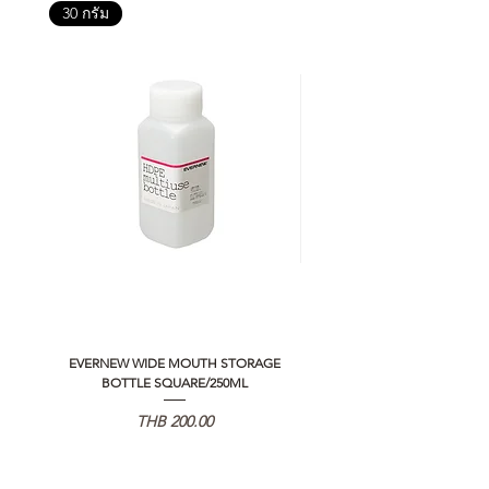
30 กรัม
EVERNEW WIDE MOUTH STORAGE
5050 WORKSHOP SILICON C
BOTTLE SQUARE/250ML
REMOTE CONTROLLER 2.0
가격
THB 200.00