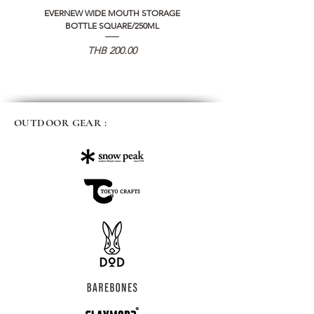
EVERNEW WIDE MOUTH STORAGE
5050 WORKSHOP SILICON C
BOTTLE SQUARE/250ML
REMOTE CONTROLLER 2.0
가격
THB 200.00
OUTDOOR GEAR :