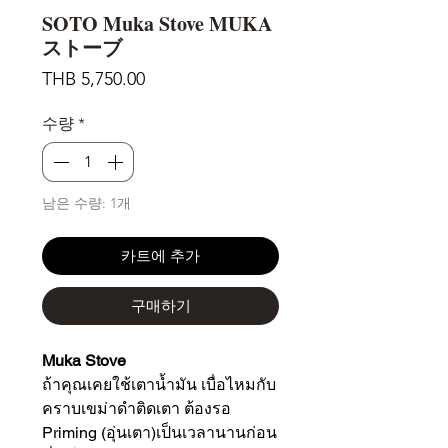
SOTO Muka Stove MUKA
ストーブ
가
THB 5,750.00
격
수량
*
남은 수량: 1개
카트에 추가
구매하기
Muka Stove
ถ้าคุณเคยใช้เตาน้ำมัน เบื่อไหมกับ
คราบเขม่าดำติดเตา ต้องรอ
Priming (อุ่นเตา)เป็นเวลานานก่อน