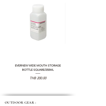
EVERNEW WIDE MOUTH STORAGE
5050 WORKSHOP SILICON C
BOTTLE SQUARE/250ML
REMOTE CONTROLLER 2.0
가격
THB 200.00
OUTDOOR GEAR :