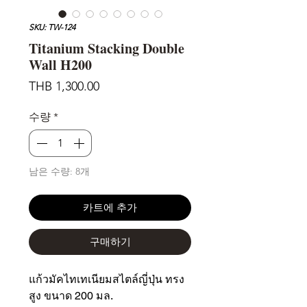
SKU: TW-124
Titanium Stacking Double
Wall H200
가
THB 1,300.00
격
수량
*
남은 수량: 8개
카트에 추가
구매하기
แก้วมัคไทเทเนียมสไตล์ญี่ปุ่น ทรง
สูง ขนาด 200 มล.