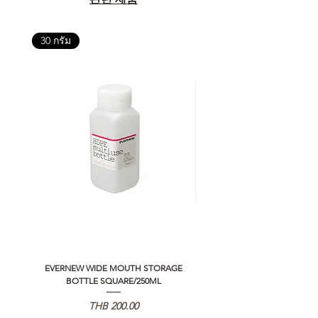
30 กรัม
EVERNEW WIDE MOUTH STORAGE
5050 WORKSHOP SILICON C
BOTTLE SQUARE/250ML
REMOTE CONTROLLER 2.0
가격
THB 200.00