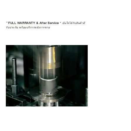
*
FULL WARRANTY & After Service
*
มั่นใจได้กับสินค้ามี
รับประกัน พร้อมบริการหลังการขาย