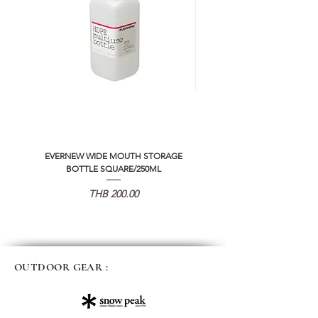
EVERNEW WIDE MOUTH STORAGE
5050 WORKSHOP SILICON C
BOTTLE SQUARE/250ML
REMOTE CONTROLLER 2.0
가격
THB 200.00
OUTDOOR GEAR :