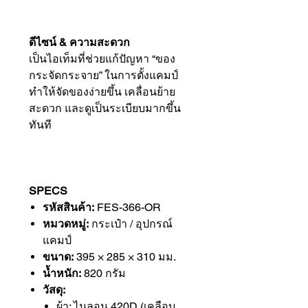
ดีไซน์ & ความสะดวก
เป็นไอเท็มที่ช่วยแก้ปัญหา “ของ
กระจัดกระจาย” ในการตั้งแคมป์
ทำให้จัดของง่ายขึ้น เคลื่อนย้าย
สะดวก และดูเป็นระเบียบมากขึ้น
ทันที
SPECS
รหัสสินค้า:
FES-366-OR
หมวดหมู่:
กระเป๋า / อุปกรณ์
แคมป์
ขนาด:
395 × 285 × 310 มม.
น้ำหนัก:
820 กรัม
วัสดุ:
ผ้า: ไนลอน 420D (เคลือบ