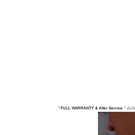
*
FULL WARRANTY & After Service
*
มั่นใ