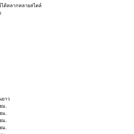
ตช์ได้หลากหลายสไตล์
ย
นยาว
ซม.
ซม.
ซม.
ซม.