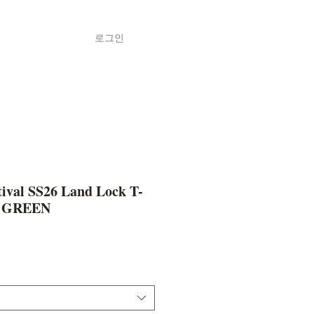
로그인
Shop
ค้า
tival SS26 Land Lock T-
T GREEN