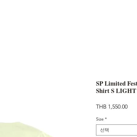
AND
SNOW PEAK
DoD
BAREBONES
CAMP Blog
HOTEL
ค้นหาสิน
SP Limited Fes
Shirt S LIGH
가
THB 1,550.00
격
Size
*
선택