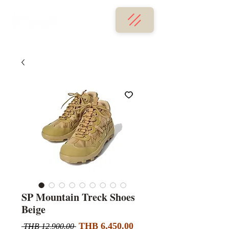
SP Mountain Treck Shoes
Beige
할
일
THB 6,450.00
 THB 12,900.00 