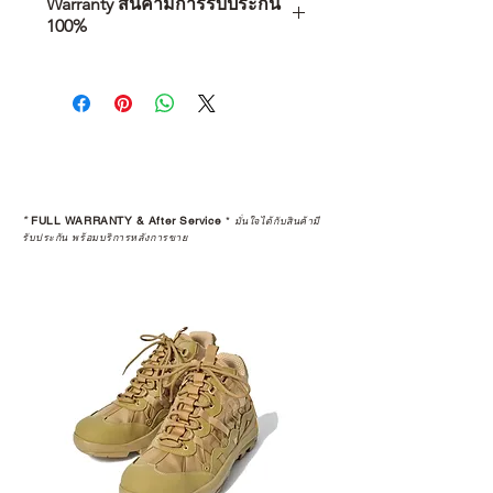
Warranty สินค้ามีการรับประกัน
100%
การเลือกซื้อสินค้า ไม่ได้จบแค่วันที่
คุณตัดสินใจซื้อ แต่รวมไปถึง
“ประสบการณ์หลังการใช้งาน” ใน
ระยะยาวด้วยเช่นกัน
สินค้าที่จัดจำหน่ายโดย CAMP
STUDIO และร้านตัวแทนจำหน่ายที่
*
FULL WARRANTY & After Service
*
มั่นใจได้กับสินค้ามี
ได้รับการแต่งตั้งอย่างเป็นทางการ จะ
รับประกัน พร้อมบริการหลังการขาย
มาพร้อมการรับประกันที่ชัดเจน และ
การบริการหลังการขายที่ถูกต้องตาม
มาตรฐานของแบรนด์ ไม่ว่าจะ
เป็นการให้คำแนะนำ การดูแลสินค้า
หรือการแก้ไขปัญหาที่อาจเกิดขึ้นใน
อนาคต
ก่อนตัดสินใจซื้อสินค้า เราอยาก
แนะนำให้คุณสอบถามทุกครั้งว่า ร้าน
ค้าที่คุณกำลังเลือกซื้อนั้น มีการรับ