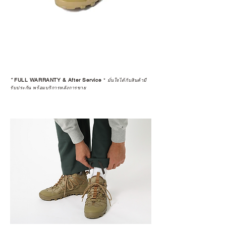
ประกันสินค้าจากตัวแทนจำหน่าย
อย่างเป็นทางการหรือไม่ เพื่อให้คุณ
มั่นใจได้ว่าสินค้าที่ได้รับ จะได้รับการ
ดูแลอย่างต่อเนื่อง
เพราะสุดท้ายแล้ว “ความสบายใจ
หลังการซื้อ” คือสิ่งที่ทำให้การลงทุน
*
FULL WARRANTY & After Service
*
ในอุปกรณ์ที่คุณรัก มีคุณค่าอย่าง
มั่นใจได้กับสินค้ามี
รับประกัน พร้อมบริการหลังการขาย
แท้จริง
เลือกซื้อกับ CAMP STUDIO หรือร้าน
ตัวแทนจำหน่ายที่ได้รับการแต่งตั้ง
เพื่อให้คุณได้รับทั้งสินค้า และ
ประสบการณ์ที่สมบูรณ์แบบในระยะ
ยาว
อ่านต่อเรื่องการรับประกันสินค้าได้
ตรงนี้
>>
https://www.campstudio.co.th/
warranty