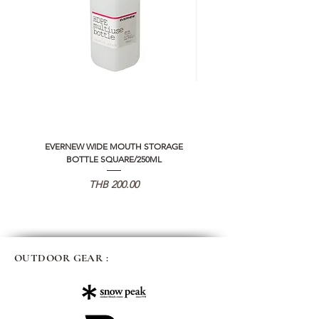
EVERNEW WIDE MOUTH STORAGE
5050 WORKSHOP SILICON C
BOTTLE SQUARE/250ML
REMOTE CONTROLLER 2.0
가격
THB 200.00
OUTDOOR GEAR :