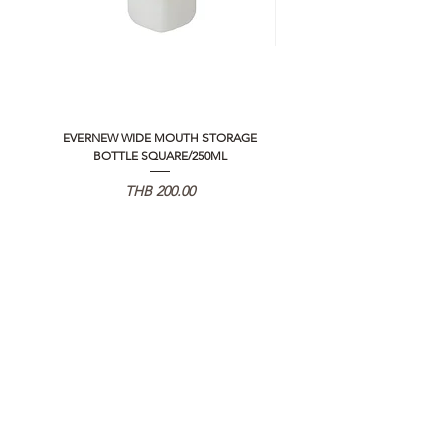
>>
https://www.campstudio.co.th/
warranty
EVERNEW WIDE MOUTH STORAGE
5050 WORKSHOP SILICON C
BOTTLE SQUARE/250ML
REMOTE CONTROLLER 2.0
가격
THB 200.00