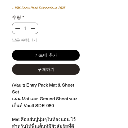
인
반
가
가
- 15% Snow Peak Discontinue 2025
수량
*
남은 수량: 1개
카트에 추가
구매하기
(Vault) Entry Pack Mat & Sheet
Set
แผ่น Mat และ Ground Sheet ของ
เต็นท์ Vault SDE-080
Mat คือแผ่นปูนุ่มๆในห้องนอน ไว้
สำหรับให้พื้นเต็นท์มีผิวสัมผัสที่ดี