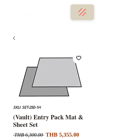
SKU: SET-250-1H
(Vault) Entry Pack Mat &
Sheet Set
할
일
THB 5,355.00
 THB 6,300.00 