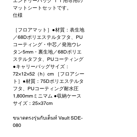
エントリーパック ＴＴ用専用の
マットシートセットです。
仕様
［フロアマット］●材質：表生地
／68Dポリエステルタフタ、PU
コーティング・中芯／発泡ウレ
タン5mm・裏生地／68Dポリエ
ステルタフタ、PUコーティング
●キャリーバッグサイズ：
72×12×52（h）cm ［フロアシー
ト］●材質：75Dポリエステルタ
フタ、PUコーティング耐水圧
1,800mmミニマム ●収納ケース
サイズ：25×37cm
ขนาดตรงรุ่นกับเต็นท์ Vault SDE-
080