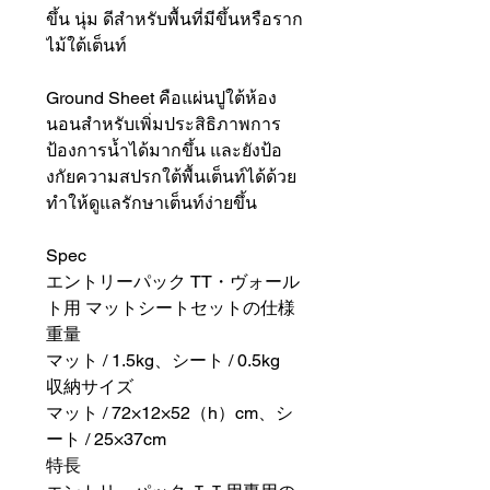
ขึ้น นุ่ม ดีสำหรับพื้นที่มีขึ้นหรือราก
ไม้ใต้เต็นท์
Ground Sheet คือแผ่นปูใต้ห้อง
นอนสำหรับเพิ่มประสิธิภาพการ
ป้องการน้ำได้มากขึ้น และยังป้อ
งกัยความสปรกใต้พื้นเต็นท์ได้ด้วย
ทำให้ดูแลรักษาเต็นท์ง่ายขึ้น
Spec
エントリーパック TT・ヴォール
ト用 マットシートセットの仕様
重量
マット / 1.5kg、シート / 0.5kg
収納サイズ
マット / 72×12×52（h）cm、シ
ート / 25×37cm
特長