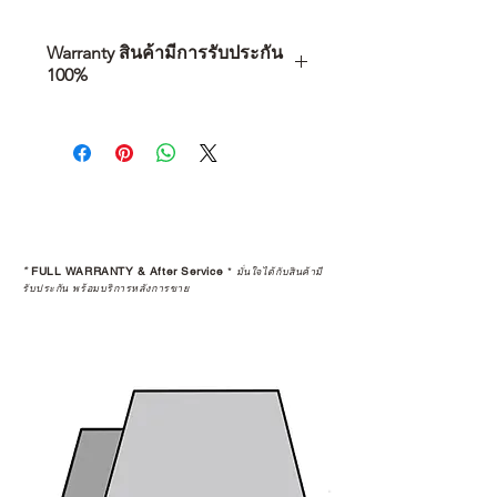
Warranty สินค้ามีการรับประกัน
100%
การเลือกซื้อสินค้า ไม่ได้จบแค่วันที่
คุณตัดสินใจซื้อ แต่รวมไปถึง
“ประสบการณ์หลังการใช้งาน” ใน
ระยะยาวด้วยเช่นกัน
สินค้าที่จัดจำหน่ายโดย CAMP
STUDIO และร้านตัวแทนจำหน่ายที่
*
FULL WARRANTY & After Service
*
มั่นใจได้กับสินค้ามี
ได้รับการแต่งตั้งอย่างเป็นทางการ จะ
รับประกัน พร้อมบริการหลังการขาย
มาพร้อมการรับประกันที่ชัดเจน และ
การบริการหลังการขายที่ถูกต้องตาม
มาตรฐานของแบรนด์ ไม่ว่าจะ
เป็นการให้คำแนะนำ การดูแลสินค้า
หรือการแก้ไขปัญหาที่อาจเกิดขึ้นใน
อนาคต
ก่อนตัดสินใจซื้อสินค้า เราอยาก