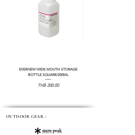
EVERNEW WIDE MOUTH STORAGE
5050 WORKSHOP SILICON C
BOTTLE SQUARE/250ML
REMOTE CONTROLLER 2.0
가격
THB 200.00
OUTDOOR GEAR :