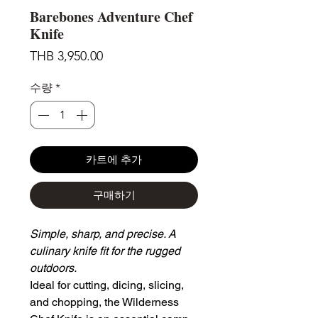
Barebones Adventure Chef
Knife
가
THB 3,950.00
격
수량
*
카트에 추가
구매하기
Simple, sharp, and precise. A
culinary knife fit for the rugged
outdoors.
Ideal for cutting, dicing, slicing,
and chopping, the Wilderness