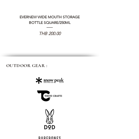
EVERNEW WIDE MOUTH STORAGE
5050 WORKSHOP SILICON C
BOTTLE SQUARE/250ML
REMOTE CONTROLLER 2.0
가격
THB 200.00
OUTDOOR GEAR :