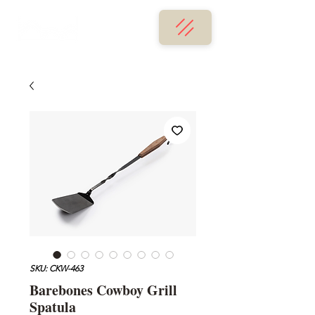
SKU: CKW-463
Barebones Cowboy Grill
Spatula