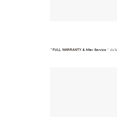
*
FULL WARRANTY & After Service
*
มั่นใ