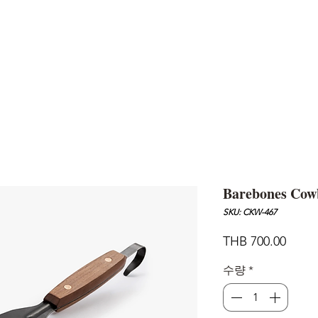
AND
SNOW PEAK
DoD
BAREBONES
CAMP Blog
HOTEL
ค้นหาสิน
Barebones Cowb
SKU: CKW-467
가
THB 700.00
격
수량
*