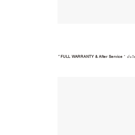
*
FULL WARRANTY & After Service
*
มั่นใ