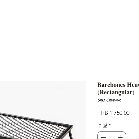
AND
SNOW PEAK
DoD
BAREBONES
CAMP Blog
HOTEL
ค้นหาสิน
Barebones Heav
(Rectangular)
SKU: CKW-476
가
THB 1,750.00
격
수량
*