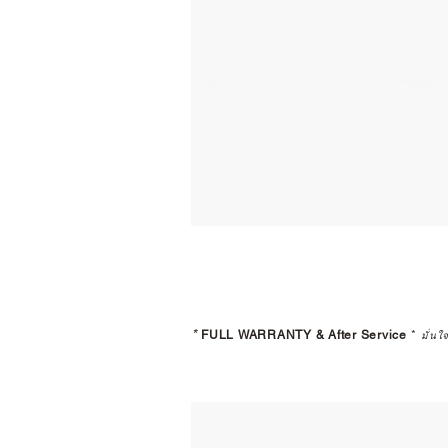
*
FULL WARRANTY & After Service
*
มั่นใ