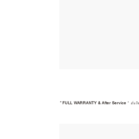
*
FULL WARRANTY & After Service
*
มั่นใ