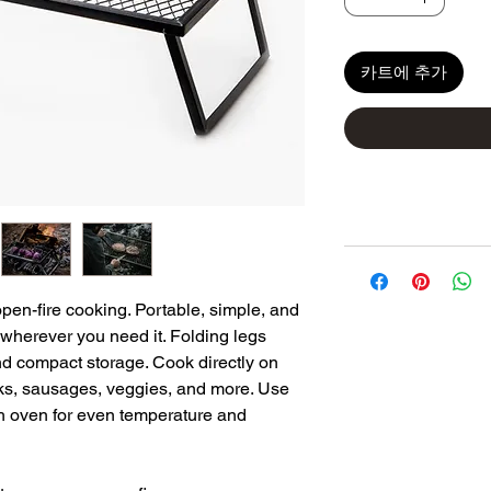
카트에 추가
 open-fire cooking. Portable, simple, and
 wherever you need it. Folding legs
nd compact storage. Cook directly on
eaks, sausages, veggies, and more. Use
tch oven for even temperature and