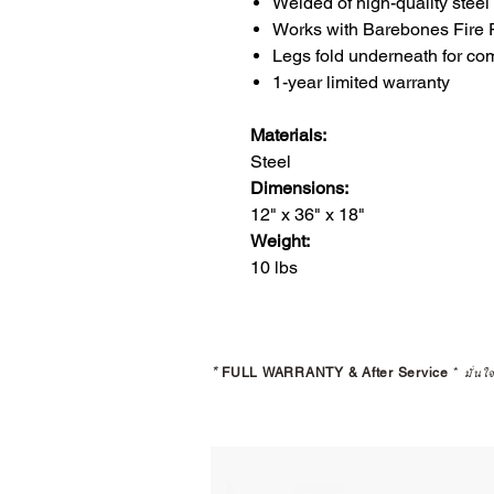
Welded of high-quality steel
Works with Barebones Fire P
Legs fold underneath for co
1-year limited warranty
Materials:
Steel
Dimensions:
12" x 36" x 18"
Weight:
10 lbs
*
FULL WARRANTY & After Service
*
มั่นใ