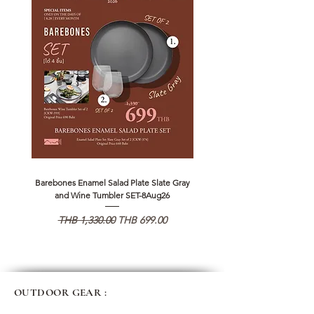
Barebones Enamel Salad Plate Slate Gray
NANGA Canyon Rope Long 
and Wine Tumbler SET-8Aug26
일반가
할인가
일반가
THB 1,330.00
THB 699.00
THB 1,890.00
OUTDOOR GEAR :