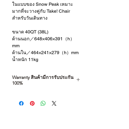
ในแบบของ Snow Peak เหมาะ
มากที่จะวางคู่กับ Take! Chair
สำหรับวันเดินทาง
ขนาด 40QT (38L)
ด้านนอก／648×406×391（h）
mm
ด้านใน／464×241×279（h）mm
น้ำหนัก 11kg
Warranty สินค้ามีการรับประกัน
100%
การเลือกซื้อสินค้า ไม่ได้จบแค่วันที่
คุณตัดสินใจซื้อ แต่รวมไปถึง
“ประสบการณ์หลังการใช้งาน” ใน
ระยะยาวด้วยเช่นกัน
สินค้าที่จัดจำหน่ายโดย CAMP