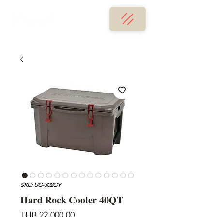
SKU: UG-302GY
Hard Rock Cooler 40QT
가
THB 22,000.00