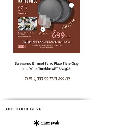
Barebones Enamel Salad Plate Slate Gray
NANGA Canyon Rope Long 
and Wine Tumbler SET-8Aug26
일반가
할인가
일반가
THB 1,330.00
THB 699.00
THB 1,890.00
OUTDOOR GEAR :