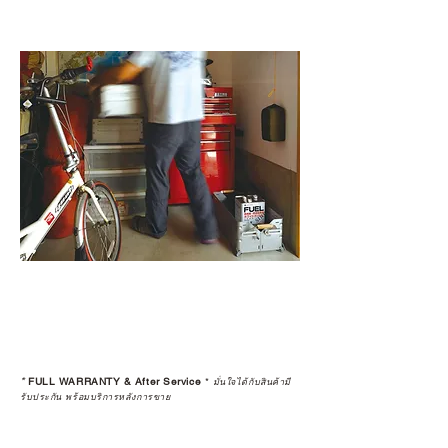
แท้จริง
เลือกซื้อกับ CAMP STUDIO หรือร้าน
ตัวแทนจำหน่ายที่ได้รับการแต่งตั้ง
เพื่อให้คุณได้รับทั้งสินค้า และ
ประสบการณ์ที่สมบูรณ์แบบในระยะ
ยาว
อ่านต่อเรื่องการรับประกันสินค้าได้
ตรงนี้
>>
https://www.campstudio.co.th/
warranty
*
FULL WARRANTY & After Service
*
มั่นใจได้กับสินค้ามี
รับประกัน พร้อมบริการหลังการขาย