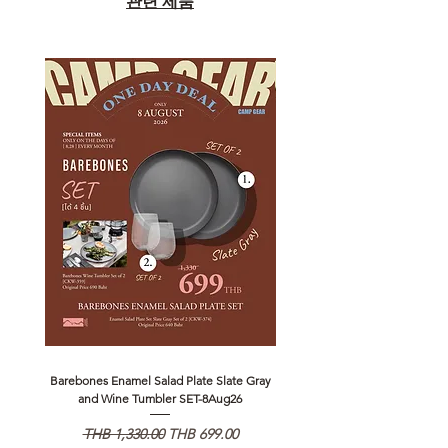
관련 제품
Barebones Enamel Salad Plate Slate Gray
NANGA Canyon Rope Long 
and Wine Tumbler SET-8Aug26
일반가
할인가
일반가
THB 1,330.00
THB 699.00
THB 1,890.00