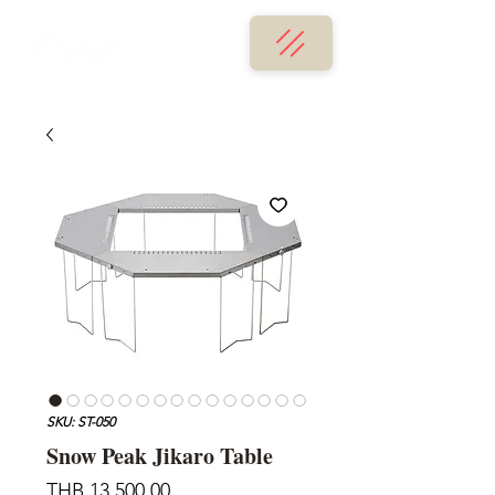
SKU: ST-050
Snow Peak Jikaro Table
가
THB 13,500.00