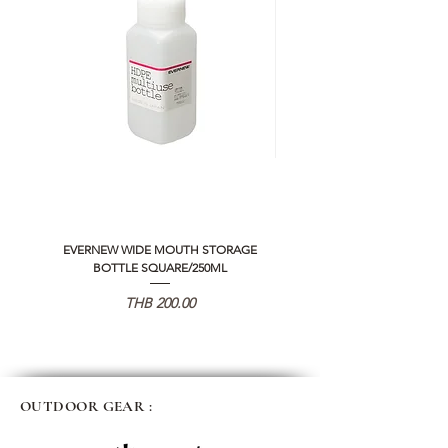
EVERNEW WIDE MOUTH STORAGE
5050 WORKSHOP SILICON C
BOTTLE SQUARE/250ML
REMOTE CONTROLLER 2.0
가격
THB 200.00
OUTDOOR GEAR :