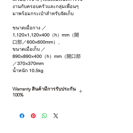
งานกับครอบครัวและกลุ่มเพื่อนๆ
มาพร้อมกระเป๋าสำหรับจัดเก็บ
ขนาดเมื่อกาง ／
1,120×1,120×400（h）mm（開
口部／600×600mm）、
ขนาดเมื่อเก็บ ／
890×890×400（h）mm（開口部
／370×370mm
น้ำหนัก 10.5kg
Warranty สินค้ามีการรับประกัน
100%
การเลือกซื้อสินค้า ไม่ได้จบแค่วันที่
คุณตัดสินใจซื้อ แต่รวมไปถึง
“ประสบการณ์หลังการใช้งาน” ใน
ระยะยาวด้วยเช่นกัน