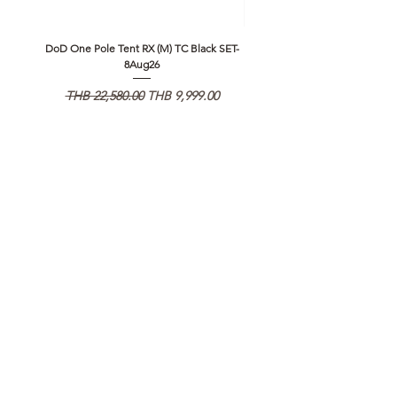
DoD One Pole Tent RX (M) TC Black SET-
Klattermusen Algir Accessory B
8Aug26
일반가
할인가
일반가
THB 22,580.00
THB 9,999.00
THB 1,950.00