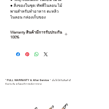
● สิ่งของในชุด: ทัพพีไนลอน ไม้
พายสำหรับทำอาหาร ตะหลิว
ไนลอน กล่องเก็บของ
Warranty สินค้ามีการรับประกัน
100%
การเลือกซื้อสินค้า ไม่ได้จบแค่วันที่
คุณตัดสินใจซื้อ แต่รวมไปถึง
“ประสบการณ์หลังการใช้งาน” ใน
ระยะยาวด้วยเช่นกัน
สินค้าที่จัดจำหน่ายโดย CAMP
STUDIO และร้านตัวแทนจำหน่ายที่
*
FULL WARRANTY & After Service
*
มั่นใจได้กับสินค้ามี
ได้รับการแต่งตั้งอย่างเป็นทางการ จะ
รับประกัน พร้อมบริการหลังการขาย
มาพร้อมการรับประกันที่ชัดเจน และ
การบริการหลังการขายที่ถูกต้องตาม
มาตรฐานของแบรนด์ ไม่ว่าจะ
เป็นการให้คำแนะนำ การดูแลสินค้า