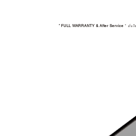
*
FULL WARRANTY & After Service
*
มั่นใ