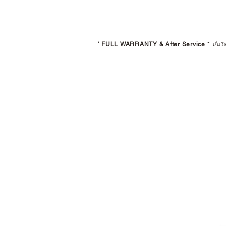
*
FULL WARRANTY & After Service
*
มั่นใ