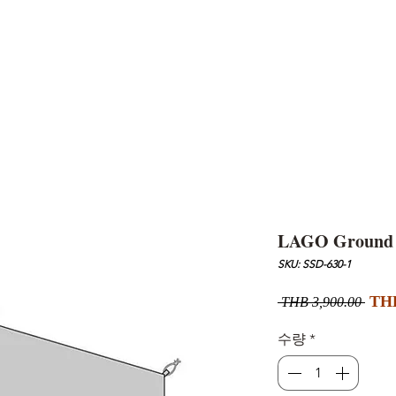
AND
SNOW PEAK
DoD
BAREBONES
CAMP Blog
HOTEL
ค้นหาสิน
LAGO Ground 
SKU: SSD-630-1
일
THB
 THB 3,900.00 
반
가
수량
*