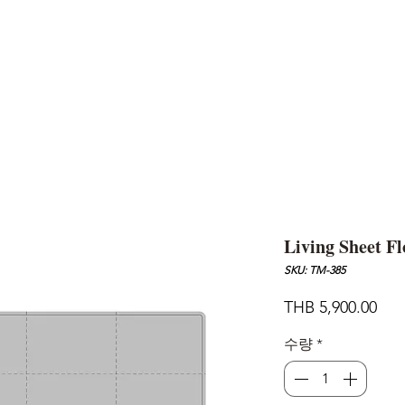
AND
SNOW PEAK
DoD
BAREBONES
CAMP Blog
HOTEL
ค้นหาสิน
Living Sheet F
SKU: TM-385
가
THB 5,900.00
격
수량
*