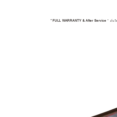
*
FULL WARRANTY & After Service
*
มั่นใ