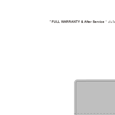
*
FULL WARRANTY & After Service
*
มั่นใ