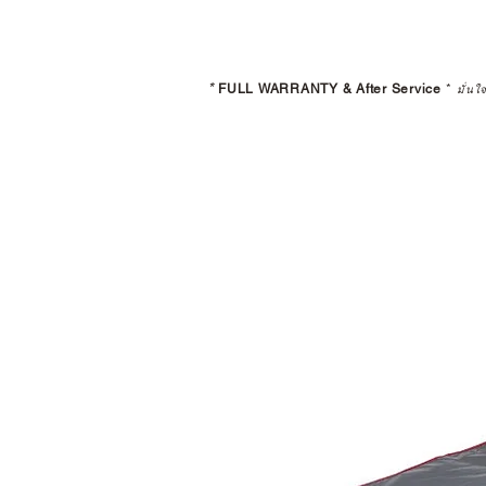
*
FULL WARRANTY & After Service
*
มั่นใ