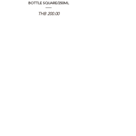
BOTTLE SQUARE/250ML
REMOTE CONTROLLER 2.0
가격
THB 200.00