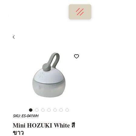
SKU: ES-041WH
Mini HOZUKI White สี
ขาว