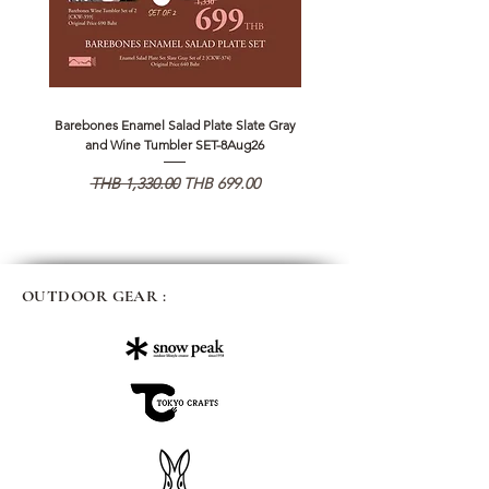
Barebones Enamel Salad Plate Slate Gray
NANGA Canyon Rope Long 
and Wine Tumbler SET-8Aug26
일반가
할인가
일반가
THB 1,330.00
THB 699.00
THB 1,890.00
OUTDOOR GEAR :