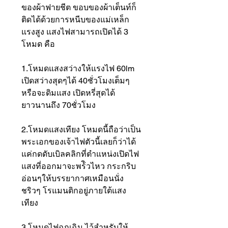
ของผ้าฟายชีต ขอบของผ้าเต็นท์ก็
ติดได้ด้วยการหนีบของแม่เหล็ก
แรงสูง แสงไฟสามารถเปิดได้ 3
โหมด คือ
1.โหมดแสงสว่างให้แรงไฟ 60lm
เปิดสว่างสุดๆได้ 40ชั่วโมงเต็มๆ
หรือจะดิมแสง เปิดหรี่สุดได้
ยาวนานถึง 70ชั่วโมง
2.โหมดแสงเทียง โหมดนี้ถือว่าเป็น
พระเอกของเจ้าไฟตัวนี้เลยก็ว่าได้
แค่กดดับเบิลคลิกที่ตำแหน่งเปิดไฟ
แสงที่ออกมาจะพร้ิวไหว กระกริบ
อ่อนๆให้บรรยากาศเหมือนนั่ง
ชริวๆ โรแมนติกอยู่ภายใต้แสง
เทียง
3.โหมดไฟฉุกเฉิน ไว้สำหรับให้