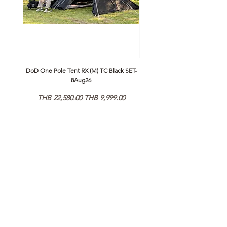
DoD One Pole Tent RX (M) TC Black SET-
Klattermusen Algir Accessory B
8Aug26
일반가
할인가
일반가
THB 22,580.00
THB 9,999.00
THB 1,950.00