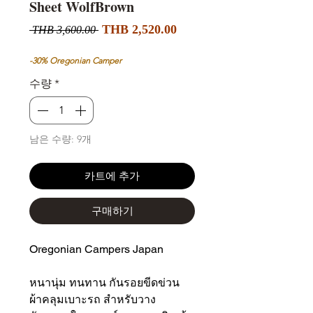
Sheet WolfBrown
할
일
THB 2,520.00
 THB 3,600.00 
인
반
가
가
-30% Oregonian Camper
수량
*
남은 수량: 9개
카트에 추가
구매하기
Oregonian Campers Japan
หนานุ่ม ทนทาน กันรอยขีดข่วน
ผ้าคลุมเบาะรถ สําหรับวาง