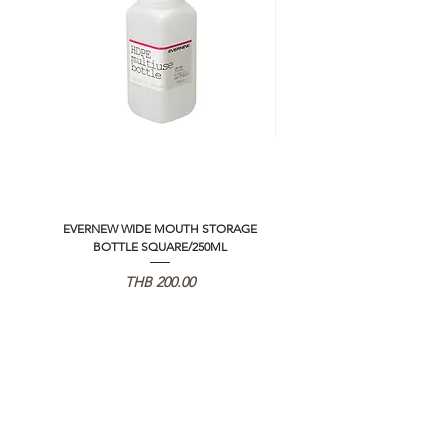
EVERNEW WIDE MOUTH STORAGE
5050 WORKSHOP SILICON C
BOTTLE SQUARE/250ML
REMOTE CONTROLLER 2.0
가격
THB 200.00