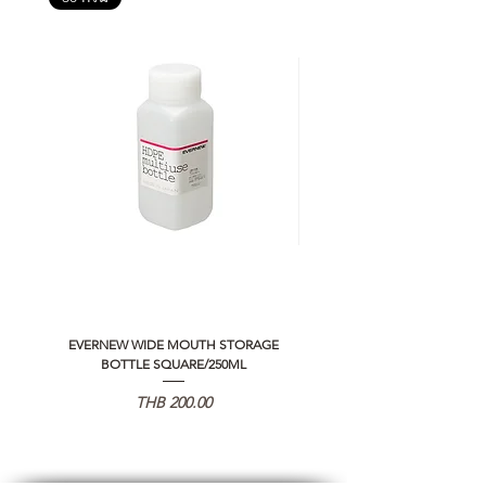
EVERNEW WIDE MOUTH STORAGE
5050 WORKSHOP SILICON C
BOTTLE SQUARE/250ML
REMOTE CONTROLLER 2.0
가격
THB 200.00