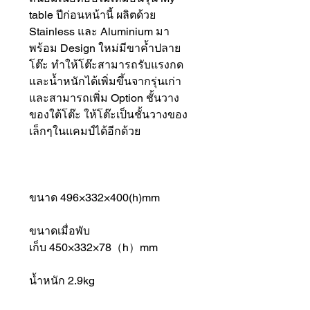
table ปีก่อนหน้านี้ ผลิตด้วย
Stainless และ Aluminium มา
พร้อม Design ใหม่มีขาค้ำปลาย
โต๊ะ ทำให้โต๊ะสามารถรับแรงกด
และน้ำหนักได้เพิ่มขึ้นจากรุ่นเก่า
และสามารถเพิ่ม Option ชั้นวาง
ของใต้โต๊ะ ให้โต๊ะเป็นชั้นวางของ
เล็กๆในแคมป์ได้อีกด้วย
ขนาด 496×332×400(h)mm
ขนาดเมื่อพับ
เก็บ 450×332×78（h）mm
น้ำหนัก 2.9kg