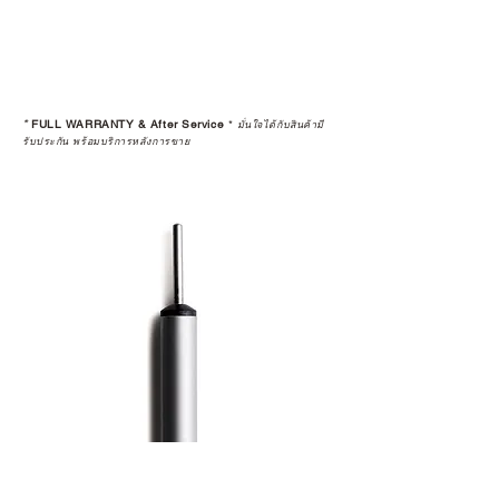
มั่นใจได้ว่าสินค้าที่ได้รับ จะได้รับการ
ดูแลอย่างต่อเนื่อง
เพราะสุดท้ายแล้ว “ความสบายใจ
หลังการซื้อ” คือสิ่งที่ทำให้การลงทุน
*
FULL WARRANTY & After Service
*
ในอุปกรณ์ที่คุณรัก มีคุณค่าอย่าง
มั่นใจได้กับสินค้ามี
รับประกัน พร้อมบริการหลังการขาย
แท้จริง
เลือกซื้อกับ CAMP STUDIO หรือร้าน
ตัวแทนจำหน่ายที่ได้รับการแต่งตั้ง
เพื่อให้คุณได้รับทั้งสินค้า และ
ประสบการณ์ที่สมบูรณ์แบบในระยะ
ยาว
อ่านต่อเรื่องการรับประกันสินค้าได้
ตรงนี้
>>
https://www.campstudio.co.th/
warranty