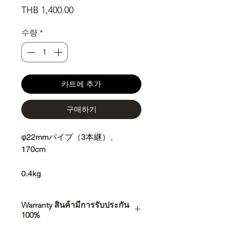
가
THB 1,400.00
격
수량
*
카트에 추가
구매하기
φ22mmパイプ（3本継）、
170cm
0.4kg
Warranty สินค้ามีการรับประกัน
100%