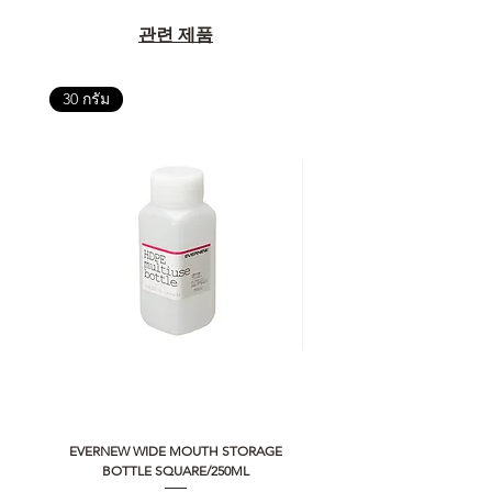
관련 제품
30 กรัม
EVERNEW WIDE MOUTH STORAGE
5050 WORKSHOP SILICON C
BOTTLE SQUARE/250ML
REMOTE CONTROLLER 2.0