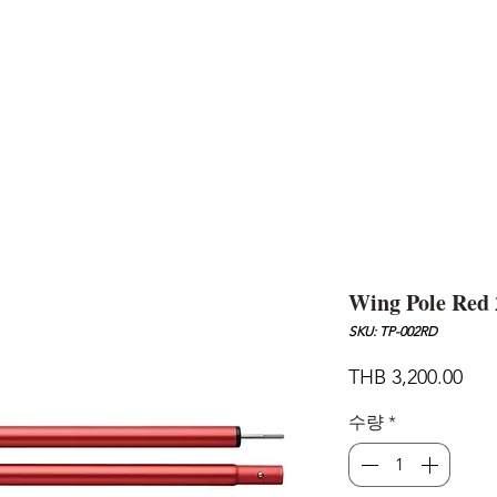
AND
SNOW PEAK
DoD
BAREBONES
CAMP Blog
HOTEL
ค้นหาสิน
Wing Pole Red
SKU: TP-002RD
가
THB 3,200.00
격
수량
*