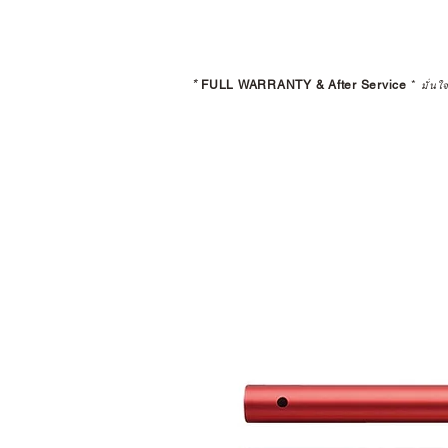
*
FULL WARRANTY & After Service
*
มั่นใ