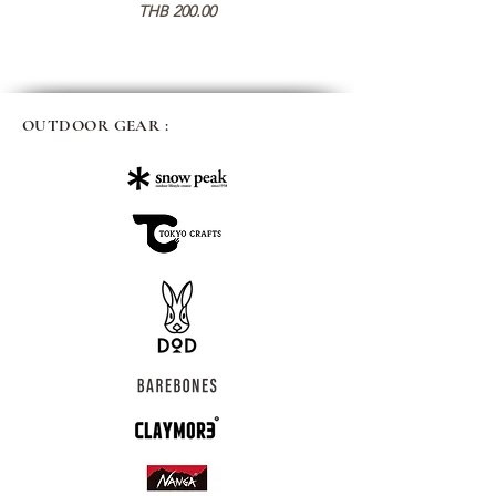
가격
THB 200.00
OUTDOOR GEAR :