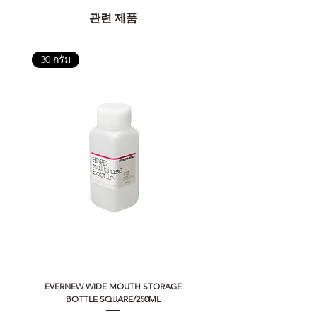
관련 제품
30 กรัม
EVERNEW WIDE MOUTH STORAGE
5050 WORKSHOP SILICON C
BOTTLE SQUARE/250ML
REMOTE CONTROLLER 2.0