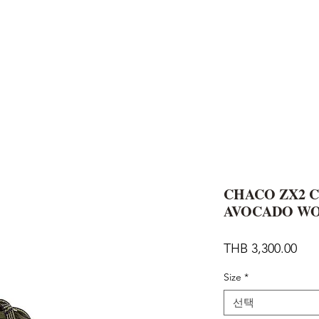
AND
SNOW PEAK
DoD
BAREBONES
CAMP Blog
HOTEL
ค้นหาสิน
CHACO ZX2 C
AVOCADO W
가
THB 3,300.00
격
Size
*
선택