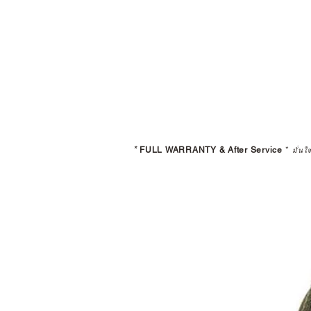
*
FULL WARRANTY & After Service
*
มั่นใ