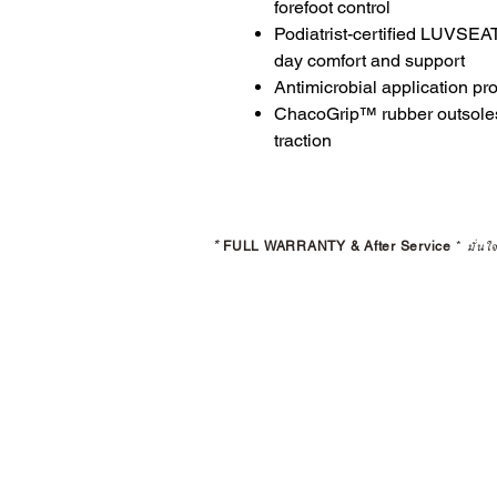
forefoot control
Podiatrist-certified LUVSEA
day comfort and support
Antimicrobial application pr
ChacoGrip™ rubber outsoles 
traction
*
FULL WARRANTY & After Service
*
มั่นใ