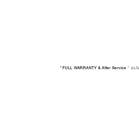
*
FULL WARRANTY & After Service
*
มั่นใ