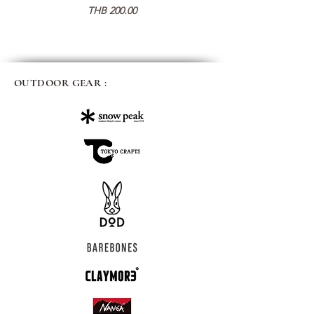
가격
THB 200.00
OUTDOOR GEAR :