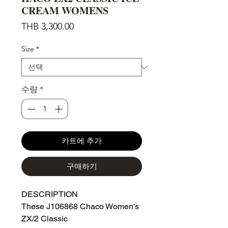
CREAM WOMENS
가
THB 3,300.00
격
Size
*
수량
*
카트에 추가
구매하기
DESCRIPTION
These J106868 Chaco Women's
ZX/2 Classic