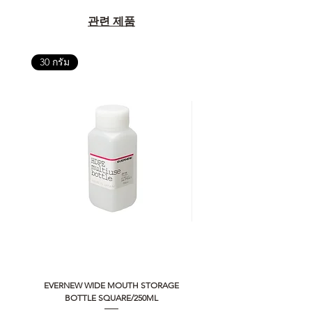
관련 제품
30 กรัม
EVERNEW WIDE MOUTH STORAGE
5050 WORKSHOP SILICON C
BOTTLE SQUARE/250ML
REMOTE CONTROLLER 2.0