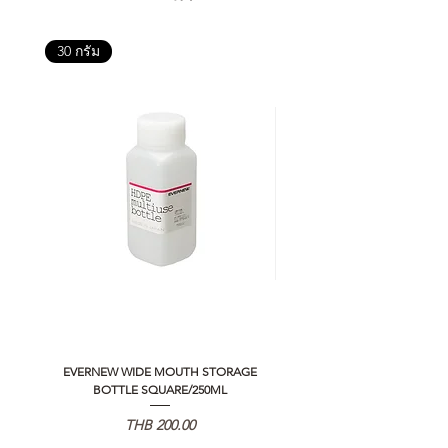
30 กรัม
EVERNEW WIDE MOUTH STORAGE
5050 WORKSHOP SILICON C
BOTTLE SQUARE/250ML
REMOTE CONTROLLER 2.0
가격
THB 200.00