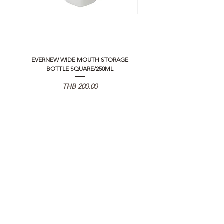
EVERNEW WIDE MOUTH STORAGE
5050 WORKSHOP SILICON C
BOTTLE SQUARE/250ML
REMOTE CONTROLLER 2.0
가격
THB 200.00