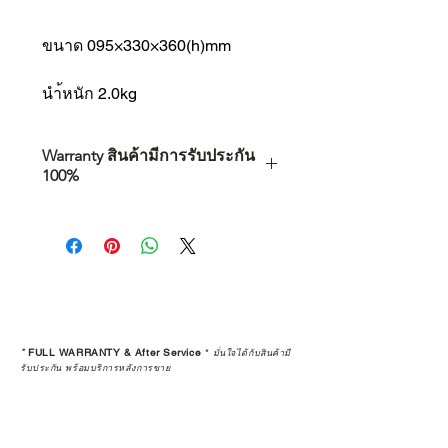
ขนาด 095×330×360(h)mm
นำ้หนัก 2.0kg
Warranty สินค้ามีการรับประกัน
100%
การเลือกซื้อสินค้า ไม่ได้จบแค่วันที่
คุณตัดสินใจซื้อ แต่รวมไปถึง
“ประสบการณ์หลังการใช้งาน” ใน
ระยะยาวด้วยเช่นกัน
สินค้าที่จัดจำหน่ายโดย CAMP
STUDIO และร้านตัวแทนจำหน่ายที่
*
FULL WARRANTY & After Service
*
มั่นใจได้กับสินค้ามี
ได้รับการแต่งตั้งอย่างเป็นทางการ จะ
รับประกัน พร้อมบริการหลังการขาย
มาพร้อมการรับประกันที่ชัดเจน และ
การบริการหลังการขายที่ถูกต้องตาม
มาตรฐานของแบรนด์ ไม่ว่าจะ