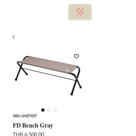
SKU: LV-071GY
FD Bench Gray
가
THB 6,500.00