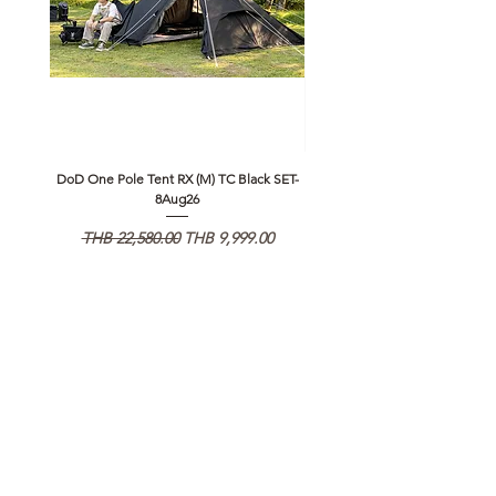
DoD One Pole Tent RX (M) TC Black SET-
Klattermusen Algir Accessory B
8Aug26
일반가
할인가
일반가
THB 22,580.00
THB 9,999.00
THB 1,950.00