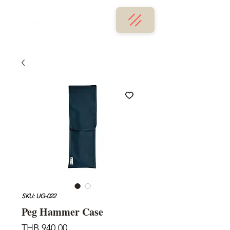
SKU: UG-022
Peg Hammer Case
가
THB 940.00