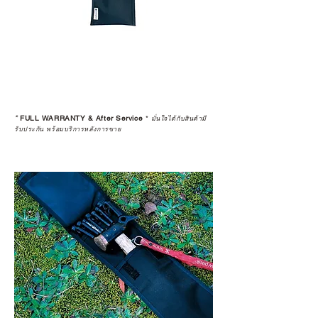
ประกันสินค้าจากตัวแทนจำหน่าย
อย่างเป็นทางการหรือไม่ เพื่อให้คุณ
มั่นใจได้ว่าสินค้าที่ได้รับ จะได้รับการ
ดูแลอย่างต่อเนื่อง
เพราะสุดท้ายแล้ว “ความสบายใจ
หลังการซื้อ” คือสิ่งที่ทำให้การลงทุน
*
FULL WARRANTY & After Service
*
ในอุปกรณ์ที่คุณรัก มีคุณค่าอย่าง
มั่นใจได้กับสินค้ามี
รับประกัน พร้อมบริการหลังการขาย
แท้จริง
เลือกซื้อกับ CAMP STUDIO หรือร้าน
ตัวแทนจำหน่ายที่ได้รับการแต่งตั้ง
เพื่อให้คุณได้รับทั้งสินค้า และ
ประสบการณ์ที่สมบูรณ์แบบในระยะ
ยาว
อ่านต่อเรื่องการรับประกันสินค้าได้
ตรงนี้
>>
https://www.campstudio.co.th/
warranty