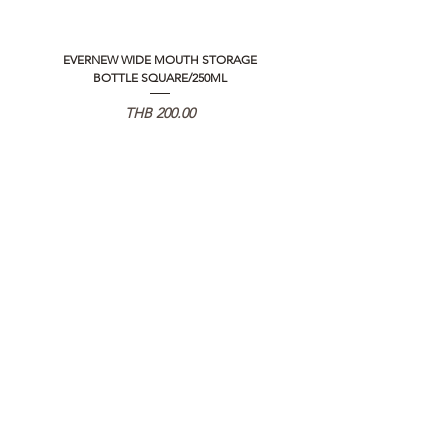
EVERNEW WIDE MOUTH STORAGE
5050 WORKSHOP SILICON C
BOTTLE SQUARE/250ML
REMOTE CONTROLLER 2.0
가격
THB 200.00