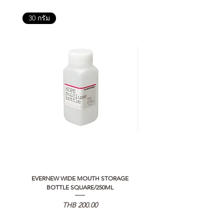
30 กรัม
EVERNEW WIDE MOUTH STORAGE
5050 WORKSHOP SILICON C
BOTTLE SQUARE/250ML
REMOTE CONTROLLER 2.0
가격
THB 200.00