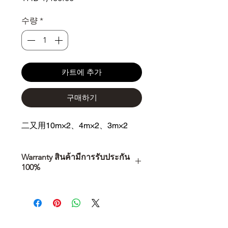
격
수량
*
카트에 추가
구매하기
二又用10m×2、4m×2、3m×2
Warranty สินค้ามีการรับประกัน
100%
การเลือกซื้อสินค้า ไม่ได้จบแค่วันที่
คุณตัดสินใจซื้อ แต่รวมไปถึง
“ประสบการณ์หลังการใช้งาน” ใน
ระยะยาวด้วยเช่นกัน