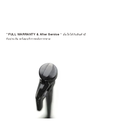
มั่นใจได้ว่าสินค้าที่ได้รับ จะได้รับการ
ดูแลอย่างต่อเนื่อง
เพราะสุดท้ายแล้ว “ความสบายใจ
หลังการซื้อ” คือสิ่งที่ทำให้การลงทุน
*
FULL WARRANTY & After Service
*
ในอุปกรณ์ที่คุณรัก มีคุณค่าอย่าง
มั่นใจได้กับสินค้ามี
รับประกัน พร้อมบริการหลังการขาย
แท้จริง
เลือกซื้อกับ CAMP STUDIO หรือร้าน
ตัวแทนจำหน่ายที่ได้รับการแต่งตั้ง
เพื่อให้คุณได้รับทั้งสินค้า และ
ประสบการณ์ที่สมบูรณ์แบบในระยะ
ยาว
อ่านต่อเรื่องการรับประกันสินค้าได้
ตรงนี้
>>
https://www.campstudio.co.th/
warranty