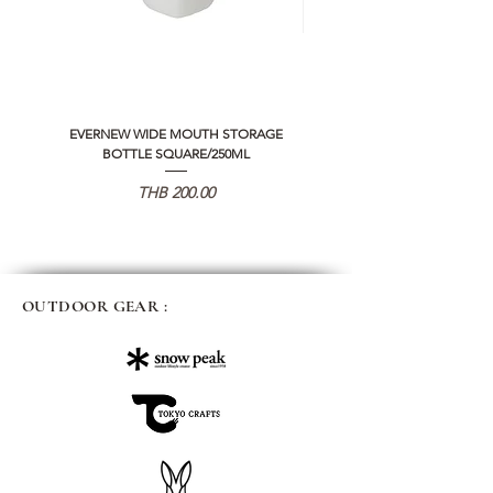
EVERNEW WIDE MOUTH STORAGE
5050 WORKSHOP SILICON C
BOTTLE SQUARE/250ML
REMOTE CONTROLLER 2.0
가격
THB 200.00
OUTDOOR GEAR :