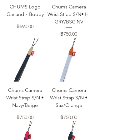
CHUMS Logo
Chums Camera
Garland・Booby
Wrist Strap S/N• H-
GRY/BSC NV
ราคา
฿690.00
ราคา
฿750.00
Chums Camera
Chums Camera
Wrist Strap S/N •
Wrist Strap S/N •
Navy/Beige
Sax/Orange
ราคา
ราคา
฿750.00
฿750.00