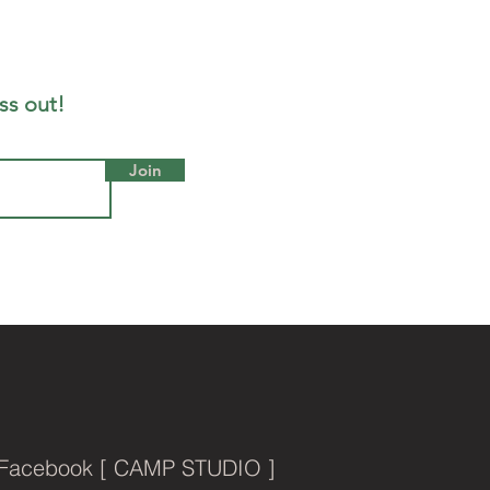
ss out!
Join
Facebook [ CAMP STUDIO ]