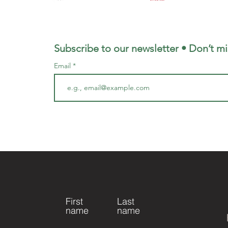
Subscribe to our newsletter • Don’t mi
Email
First
Last
name
name