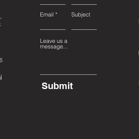
,
Email
Subject
,
k
Leave us a
message...
6
N
Submit