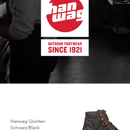
Hanwag Grünten
Schwarz/Black