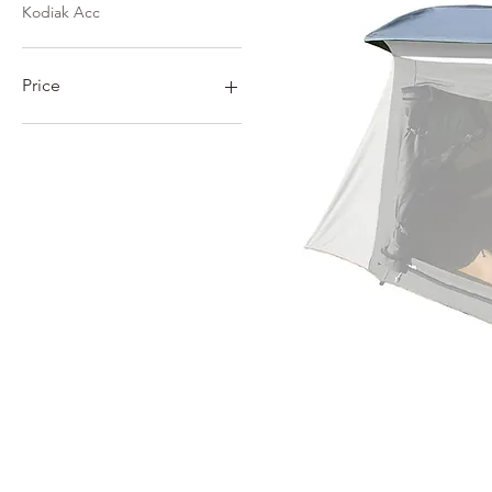
Kodiak Acc
Price
฿2,400
฿45,500