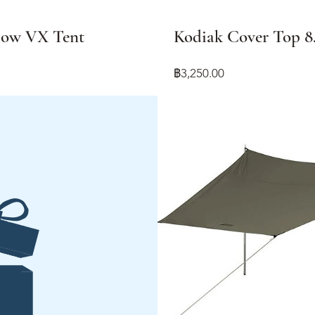
-Bow VX Tent
Kodiak Cover Top 8.5
ราคา
฿3,250.00