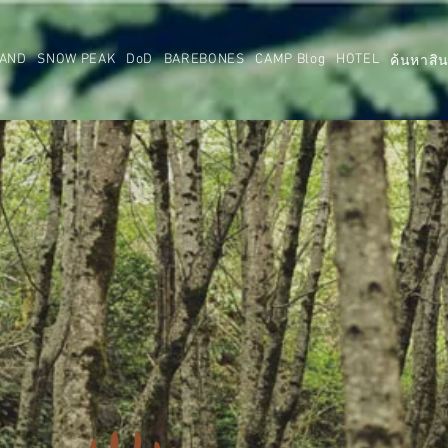
AND
SNOW PEAK
DoD
BAREBONES
CAMP Blog
HOTEL
ค้นหาสิน