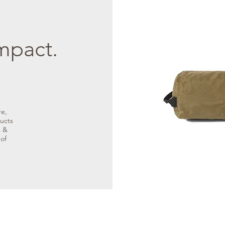
mpact.
re,
ducts
s &
 of