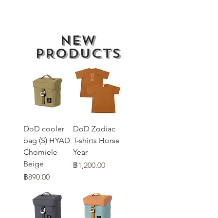
New
PRODUCTS
DoD cooler
DoD Zodiac
bag (S) HYAD
T-shirts Horse
Chomiele
Year
Beige
ราคา
฿1,200.00
ราคา
฿890.00