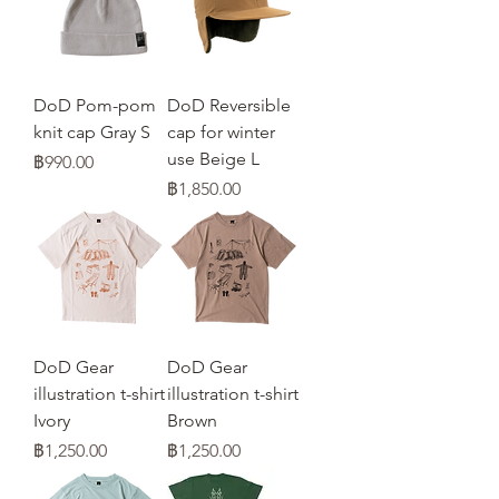
DoD Pom-pom
DoD Reversible
knit cap Gray S
cap for winter
use Beige L
ราคา
฿990.00
ราคา
฿1,850.00
DoD Gear
DoD Gear
illustration t-shirt
illustration t-shirt
Ivory
Brown
ราคา
ราคา
฿1,250.00
฿1,250.00