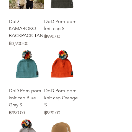
DoD
DoD Pom-pom
KAMABOKO
knit cap S
BACKPACK TAN
ราคา
฿990.00
ราคา
฿3,900.00
DoD Pom-pom
DoD Pom-pom
knit cap Blue
knit cap Orange
Gray S
S
ราคา
ราคา
฿990.00
฿990.00