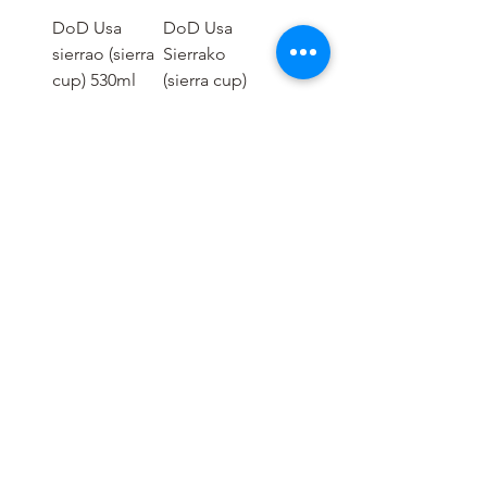
DoD Usa
DoD Usa
sierrao (sierra
Sierrako
cup) 530ml
(sierra cup)
350ml
ราคา
฿490.00
ราคา
฿290.00
1
/
2
OUTDOOR GEAR :