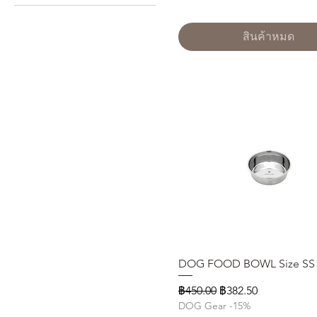
2L
3L
สินค้าหมด
DM
L
M
S
DOG FOOD BOWL Size SS
ดูข้อมูลด่วน
ราคาปกติ
ราคาขายลด
฿450.00
฿382.50
DOG Gear -15%