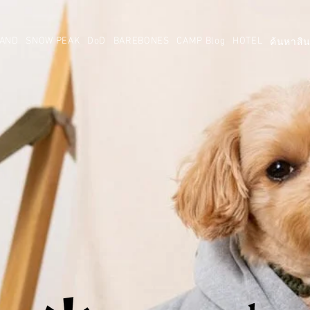
AND
SNOW PEAK
DoD
BAREBONES
CAMP Blog
HOTEL
ค้นหาสิน